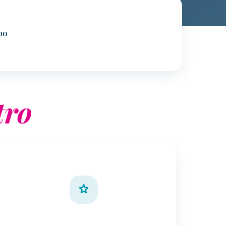
po
tro