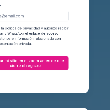
*
la política de privacidad y autorizo recibir
ail y WhatsApp el enlace de acceso,
atorios e información relacionada con
resentación privada.
r mi sitio en el zoom antes de que
cierre el registro