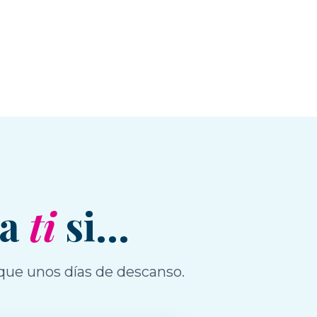
ra
ti
si...
que unos días de descanso.