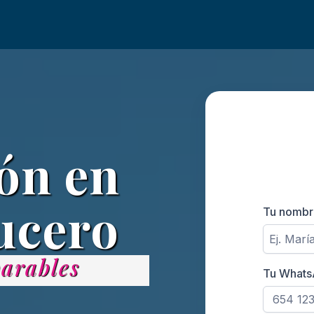
ón en
rucero
Tu nomb
arables
Tu What