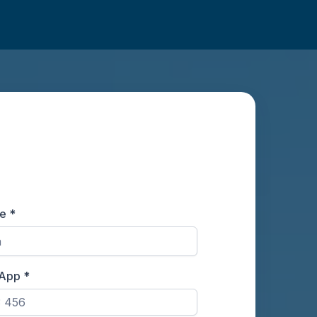
re
*
sApp
*