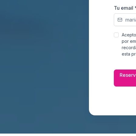
Tu email
Acepto 
por em
record
esta p
Reserva