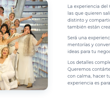
La experiencia del
las que quieren sali
distinto y compart
también están crea
Será una experienci
mentorías y conve
ideas para tu negoc
Los detalles compl
Queremos contártel
con calma, hacer tu
experiencia es para 