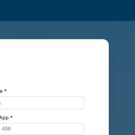
re
*
sApp
*