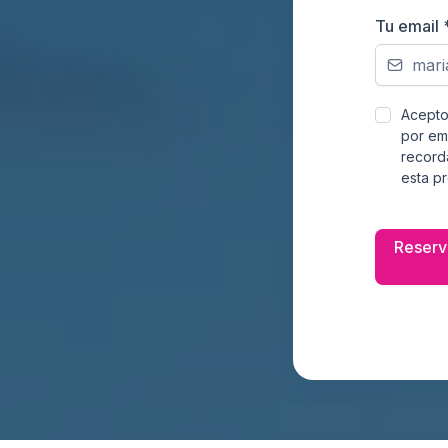
Tu email
Acepto 
por em
record
esta p
Reserva