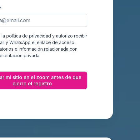
*
la política de privacidad y autorizo recibir
ail y WhatsApp el enlace de acceso,
atorios e información relacionada con
resentación privada.
r mi sitio en el zoom antes de que
cierre el registro