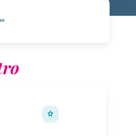
po
tro