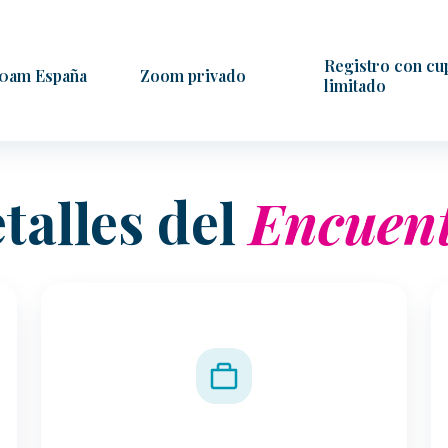
Registro con cu
10am España
Zoom privado
limitado
talles del
Encuen