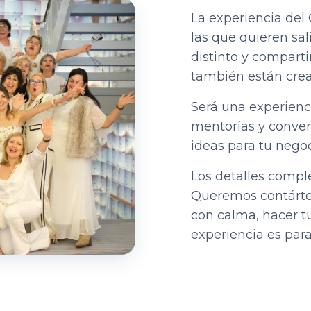
La experiencia del
las que quieren sali
distinto y compart
también están crea
Será una experienci
mentorías y conve
ideas para tu negoc
Los detalles compl
Queremos contártel
con calma, hacer tu
experiencia es para 