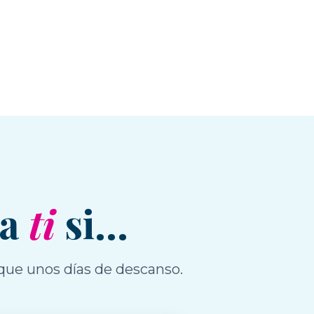
ra
ti
si...
que unos días de descanso.