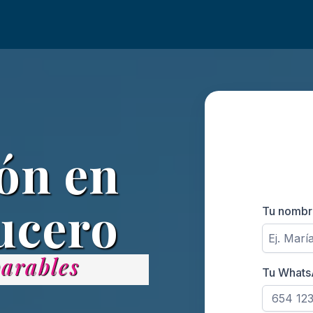
ón en
rucero
Tu nomb
arables
Tu What