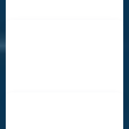
6 de septiembre, 10am España
Presentación privada por Zoom
Detalles del recorrido
Actividades a bordo
Valor y opciones de pago
Cómo reservar plaza